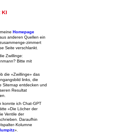
 KI
 meine
Homepage
aus anderen Quellen ein
 zusammenge-zimmert
se Seite verschlankt.
die Zwillinge:
enmann? Bitte mit
ob die «Zwillinge» das
ngangsbild links, die
ie Sitemap entdecken und
seren Resultat
en.
h konnte ich Chat-GPT
ätte «Die Löcher der
ie Ventile der
chrieben. Daraufhin
elspalter-Kolumne
umpitz
».