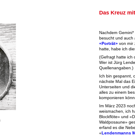
Das Kreuz mit
Nachdem Gemini*
besucht und auch 
«Porträt»
von mir
hatte, habe ich die
(Gefragt hatte ich 
Wer ist Jürg Lend
Quellen­angaben.)
Ich bin gespannt, 
nächste Mal das Ei
Unterseiten und d
alles zu einem bes
komponieren könn
Im März 2023 noc
weismachen, ich h
Blockflöte» und «D
4
Waldposaune» ges
erfand es die Neb
«
Lendenmanns M