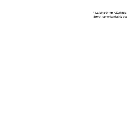
* Lateinisch für «Zwillinge
Sprich (amerikanisch): d